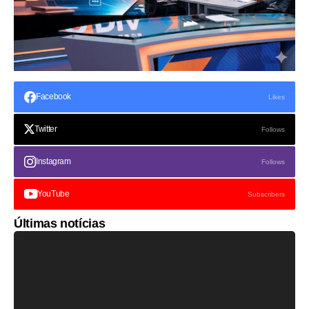
Facebook
Likes
Twitter
Follows
Instagram
Follows
YouTube
Subscribers
Últimas notícias