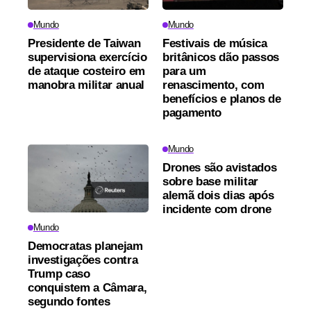
Mundo
Mundo
Presidente de Taiwan
Festivais de música
supervisiona exercício
britânicos dão passos
de ataque costeiro em
para um
manobra militar anual
renascimento, com
benefícios e planos de
pagamento
Mundo
Drones são avistados
sobre base militar
alemã dois dias após
incidente com drone
Mundo
Democratas planejam
investigações contra
Trump caso
conquistem a Câmara,
segundo fontes