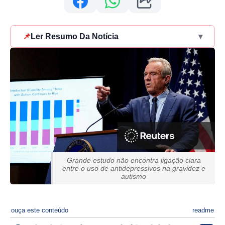
📌
Ler Resumo Da Notícia
▾
Grande estudo não encontra ligação clara
entre o uso de antidepressivos na gravidez e
autismo
ouça este conteúdo
readme