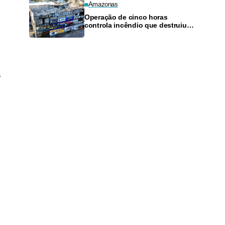
Amazonas
Operação de cinco horas
controla incêndio que destruiu
loja de materiais de construção
em Manaus
a