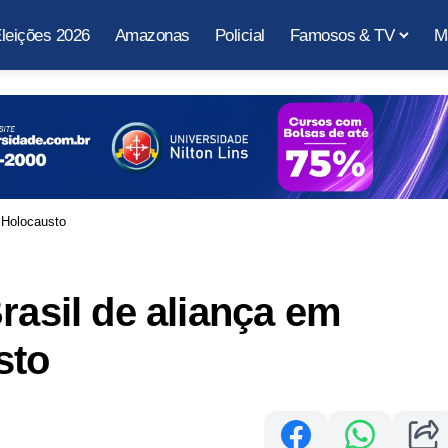
leições 2026
Amazonas
Policial
Famosos & TV
M
 Holocausto
rasil de aliança em
sto