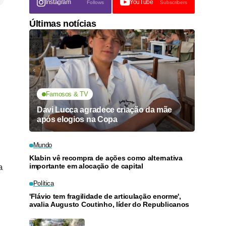
Instagram
YouTube
Follows
Subscribers
Últimas notícias
Famosos & TV
Davi Lucca agradece criação da mãe
após elogios na Copa
Mundo
Klabin vê recompra de ações como alternativa
importante em alocação de capital
a
Política
'Flávio tem fragilidade de articulação enorme',
avalia Augusto Coutinho, líder do Republicanos