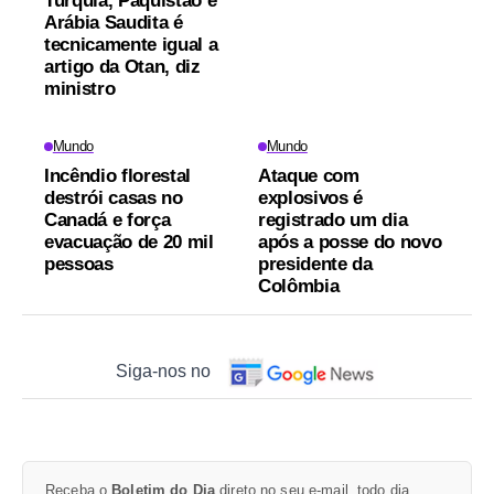
Turquia, Paquistão e
Arábia Saudita é
tecnicamente igual a
artigo da Otan, diz
ministro
Mundo
Mundo
Incêndio florestal
Ataque com
destrói casas no
explosivos é
Canadá e força
registrado um dia
evacuação de 20 mil
após a posse do novo
pessoas
presidente da
Colômbia
Siga-nos no
Receba o
Boletim do Dia
direto no seu e-mail, todo dia.