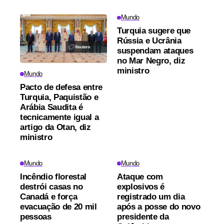
Mundo
Turquia sugere que
Rússia e Ucrânia
suspendam ataques
no Mar Negro, diz
ministro
Mundo
Pacto de defesa entre
Turquia, Paquistão e
Arábia Saudita é
tecnicamente igual a
artigo da Otan, diz
ministro
Mundo
Mundo
Incêndio florestal
Ataque com
destrói casas no
explosivos é
Canadá e força
registrado um dia
evacuação de 20 mil
após a posse do novo
pessoas
presidente da