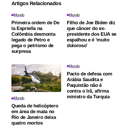
Artigos Relacionados
Mundo
Mundo
Primeira ordem de De
Filho de Joe Biden diz
la Espriella na
que câncer do ex-
Colômbia desmonta
presidente dos EUA se
legado de Petro e
espalhou e é 'muito
pega o petrismo de
doloroso'
surpresa
Mundo
Pacto de defesa com
Arábia Saudita e
Paquistão não é
contra o Irã, afirma
ministro da Turquia
Mundo
Queda de helicóptero
em área de mata no
Rio de Janeiro deixa
quatro mortos