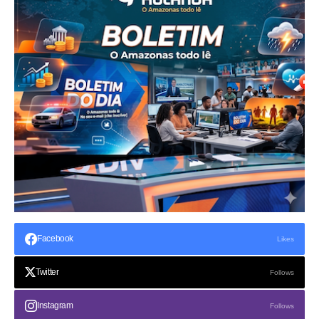
Facebook
Likes
Twitter
Follows
Instagram
Follows