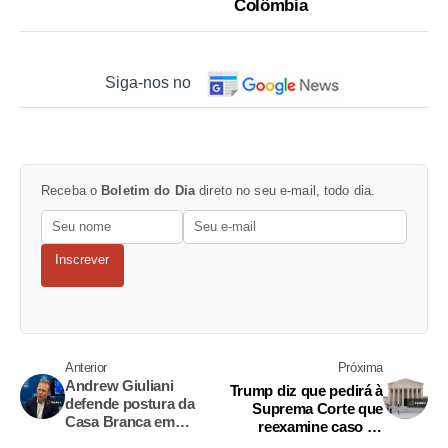
Colômbia
Siga-nos no
Receba o
Boletim do Dia
direto no seu e-mail, todo dia.
Inscrever
Anterior
Próxima
Andrew Giuliani
Trump diz que pedirá à
defende postura da
Suprema Corte que
Casa Branca em
reexamine caso da
relação ao Irã na Copa
cidadania por direito de