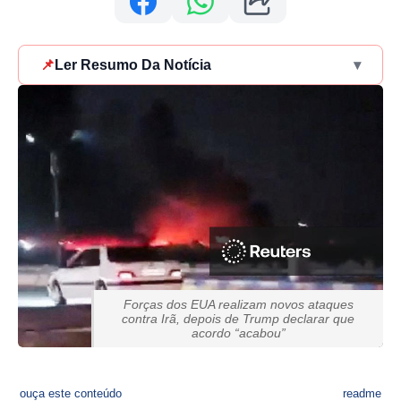
📌
Ler Resumo Da Notícia
▾
Forças dos EUA realizam novos ataques
contra Irã, depois de Trump declarar que
acordo “acabou”
ouça este conteúdo
readme