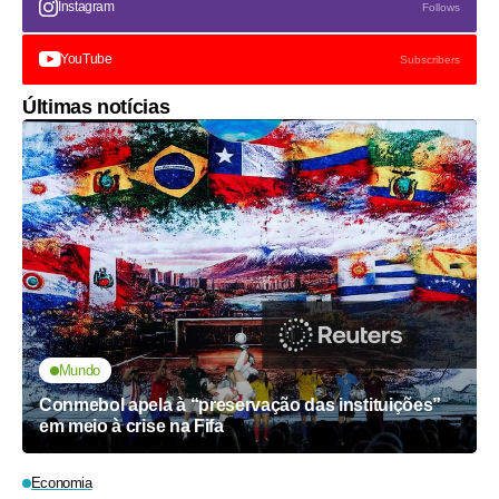
Instagram
Follows
YouTube
Subscribers
Últimas notícias
Mundo
Conmebol apela à “preservação das instituições”
em meio à crise na Fifa
Economia