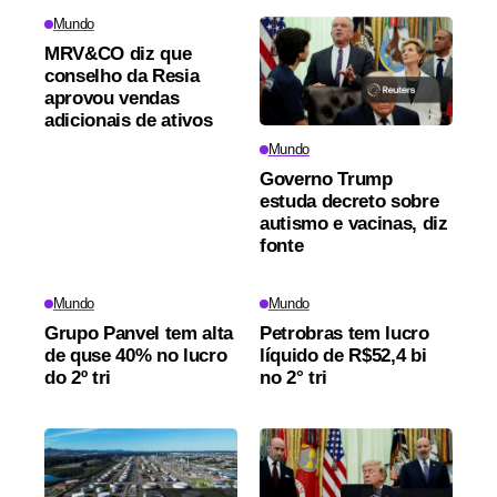
Mundo
MRV&CO diz que
conselho da Resia
aprovou vendas
adicionais de ativos
Mundo
Governo Trump
estuda decreto sobre
autismo e vacinas, diz
fonte
Mundo
Mundo
Grupo Panvel tem alta
Petrobras tem lucro
de quse 40% no lucro
líquido de R$52,4 bi
do 2º tri
no 2° tri