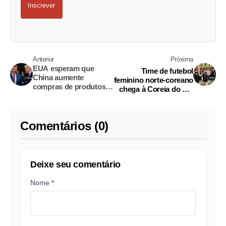
Inscrever
Anterior
Próxima
EUA esperam que
Time de futebol
China aumente
feminino norte-coreano
compras de produtos
chega à Coreia do Sul
agrícolas, diz
em meio a laços tensos
representante
comercial
Comentários (0)
Deixe seu comentário
Nome *