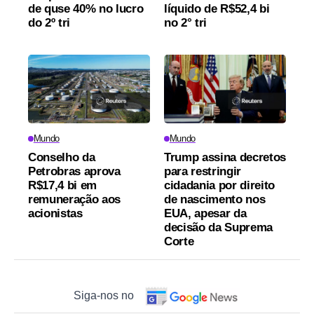
de quse 40% no lucro
líquido de R$52,4 bi
do 2º tri
no 2° tri
Mundo
Mundo
Conselho da
Trump assina decretos
Petrobras aprova
para restringir
R$17,4 bi em
cidadania por direito
remuneração aos
de nascimento nos
acionistas
EUA, apesar da
decisão da Suprema
Corte
Siga-nos no