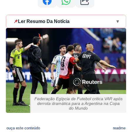
📌
Ler Resumo Da Notícia
▾
Federação Egípcia de Futebol critica VAR após
derrota dramática para a Argentina na Copa
do Mundo
ouça este conteúdo
readme