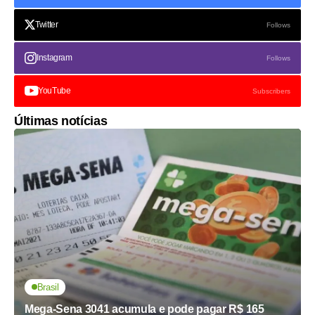
Twitter
Follows
Instagram
Follows
YouTube
Subscribers
Últimas notícias
Brasil
Mega-Sena 3041 acumula e pode pagar R$ 165