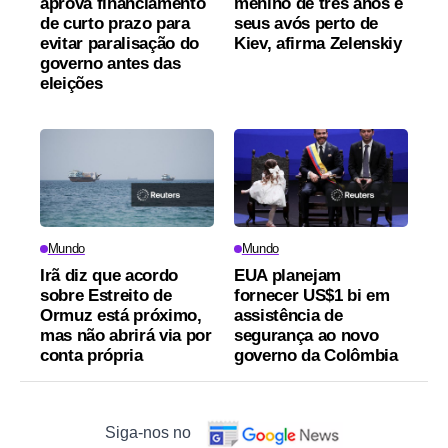
aprova financiamento
menino de três anos e
de curto prazo para
seus avós perto de
evitar paralisação do
Kiev, afirma Zelenskiy
governo antes das
eleições
Mundo
Mundo
Irã diz que acordo
EUA planejam
sobre Estreito de
fornecer US$1 bi em
Ormuz está próximo,
assistência de
mas não abrirá via por
segurança ao novo
conta própria
governo da Colômbia
Siga-nos no