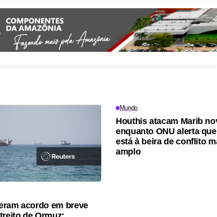
Mundo
Houthis atacam Marib no
enquanto ONU alerta que
está à beira de conflito m
amplo
eram acordo em breve
treito de Ormuz;