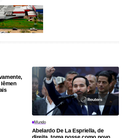
vamente,
 Iêmen
ais
Mundo
Abelardo De La Espriella, de
direita, toma posse como novo