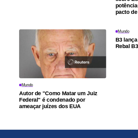
potência
pacto de
Mundo
B3 lança
Rebal B
Mundo
Autor de "Como Matar um Juiz
Federal" é condenado por
ameaçar juízes dos EUA