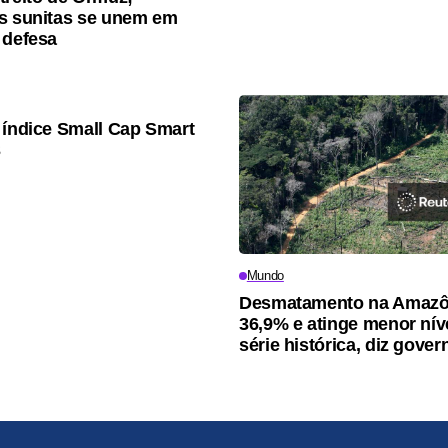
s sunitas se unem em
 defesa
 índice Small Cap Smart
3
Mundo
Desmatamento na Amazôn
36,9% e atinge menor nív
série histórica, diz gover