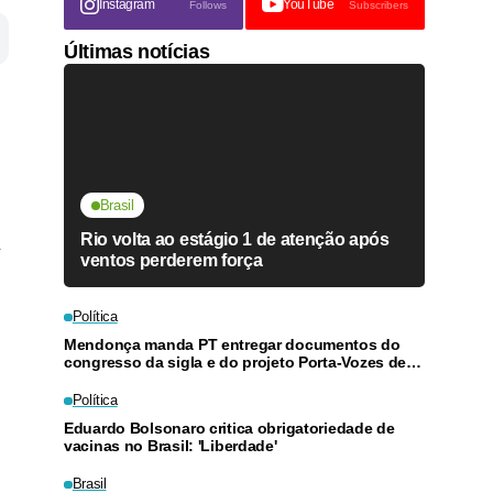
Instagram
YouTube
Follows
Subscribers
Últimas notícias
Brasil
Rio volta ao estágio 1 de atenção após
ventos perderem força
Política
Mendonça manda PT entregar documentos do
congresso da sigla e do projeto Porta-Vozes de
Lula
Política
Eduardo Bolsonaro critica obrigatoriedade de
vacinas no Brasil: 'Liberdade'
Brasil