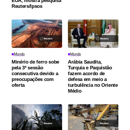
EUA, mostra pesquisa
Reuters/Ipsos
Mundo
Mundo
Minério de ferro sobe
Arábia Saudita,
pela 3ª sessão
Turquia e Paquistão
consecutiva devido a
fazem acordo de
preocupações com
defesa em meio a
oferta
turbulência no Oriente
Médio