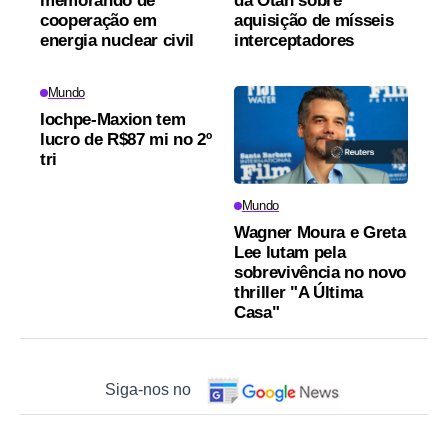
memorando de
da Otan sobre
cooperação em
aquisição de mísseis
energia nuclear civil
interceptadores
Mundo
Iochpe-Maxion tem
lucro de R$87 mi no 2º
tri
Mundo
Wagner Moura e Greta
Lee lutam pela
sobrevivência no novo
thriller "A Última
Casa"
Siga-nos no