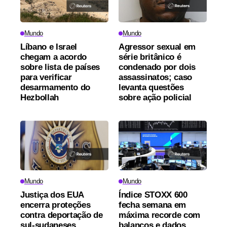
Mundo
Mundo
Líbano e Israel
Agressor sexual em
chegam a acordo
série britânico é
sobre lista de países
condenado por dois
para verificar
assassinatos; caso
desarmamento do
levanta questões
Hezbollah
sobre ação policial
Mundo
Mundo
Justiça dos EUA
Índice STOXX 600
encerra proteções
fecha semana em
contra deportação de
máxima recorde com
sul-sudaneses
balanços e dados