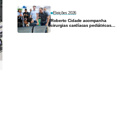
Eleições 2026
Roberto Cidade acompanha
cirurgias cardíacas pediátricas
com telemonitoramento na
Fundação Francisca Mendes