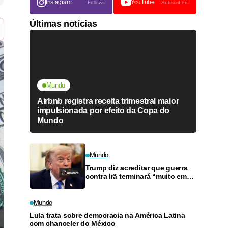
Instagram
YouTube
Follows
Subscribers
Últimas notícias
Mundo
Airbnb registra receita trimestral maior
impulsionada por efeito da Copa do
Mundo
Mundo
Trump diz acreditar que guerra
contra Irã terminará “muito em
breve”
Mundo
Lula trata sobre democracia na América Latina
com chanceler do México