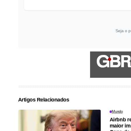
Seja o p
Artigos Relacionados
Mundo
Airbnb re
maior im