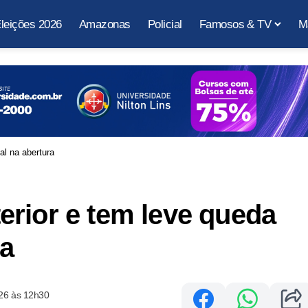
leições 2026
Amazonas
Policial
Famosos & TV
M
al na abertura
rior e tem leve queda
ra
26 às 12h30