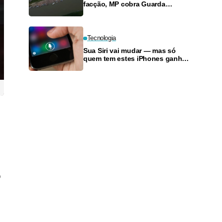
facção, MP cobra Guarda
Municipal em município do
interior do Amazonas
Tecnologia
Sua Siri vai mudar — mas só
quem tem estes iPhones ganha
a versão completa
o