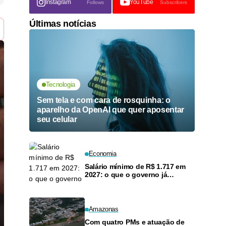
Instagram
YouTube
Follows
Subscribers
Últimas notícias
Tecnologia
Sem tela e com cara de rosquinha: o
aparelho da OpenAI que quer aposentar
seu celular
Economia
Salário mínimo de R$ 1.717 em
2027: o que o governo já
colocou no papel — e por que o
valor ainda pode mudar
Amazonas
Com quatro PMs e atuação de