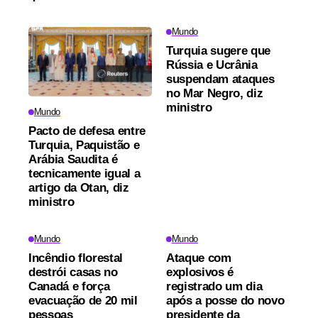
Mundo
Turquia sugere que
Rússia e Ucrânia
suspendam ataques
no Mar Negro, diz
ministro
Mundo
Pacto de defesa entre
Turquia, Paquistão e
Arábia Saudita é
tecnicamente igual a
artigo da Otan, diz
ministro
Mundo
Mundo
Incêndio florestal
Ataque com
destrói casas no
explosivos é
Canadá e força
registrado um dia
evacuação de 20 mil
após a posse do novo
pessoas
presidente da