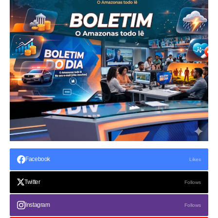
Facebook
Likes
Twitter
Follows
Instagram
Follows