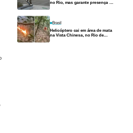
no Rio, mas garante presença no
SLS Takeover
Brasil
Helicóptero cai em área de mata
na Vista Chinesa, no Rio de
Janeiro
o
o