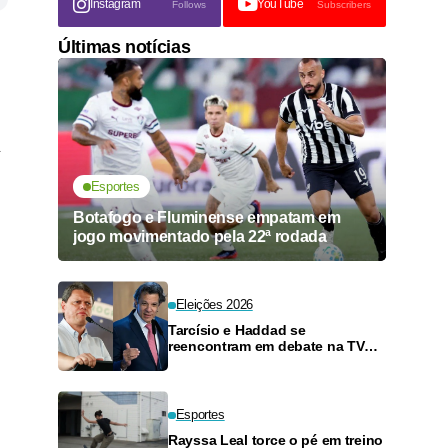
Instagram
YouTube
Follows
Subscribers
Últimas notícias
Esportes
Botafogo e Fluminense empatam em
jogo movimentado pela 22ª rodada
Eleições 2026
Tarcísio e Haddad se
reencontram em debate na TV
neste domingo
Esportes
Rayssa Leal torce o pé em treino