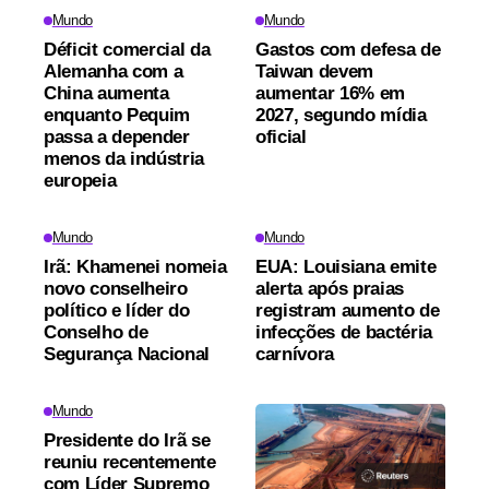
Mundo
Mundo
Déficit comercial da
Gastos com defesa de
Alemanha com a
Taiwan devem
China aumenta
aumentar 16% em
enquanto Pequim
2027, segundo mídia
passa a depender
oficial
menos da indústria
europeia
Mundo
Mundo
Irã: Khamenei nomeia
EUA: Louisiana emite
novo conselheiro
alerta após praias
político e líder do
registram aumento de
Conselho de
infecções de bactéria
Segurança Nacional
carnívora
Mundo
Presidente do Irã se
reuniu recentemente
com Líder Supremo