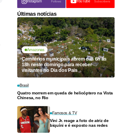
Instagram
YouTube
Follows
Subscribers
Últimas notícias
Amazonas
Cemitérios municipais abrem das 6h às
18h neste domingo para receber
visitantes no Dia dos Pais
Brasil
Quatro morrem em queda de helicóptero na Vista
Chinesa, no Rio
Famosos & TV
Vini Jr. reage a foto de atriz de
biquíni e é exposto nas redes