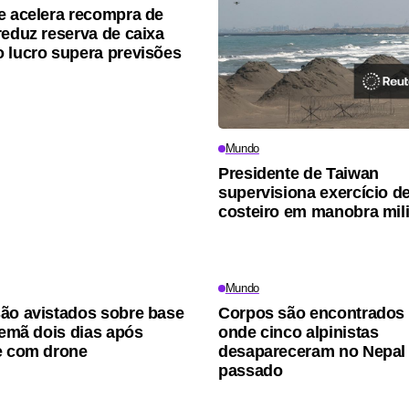
e acelera recompra de
reduz reserva de caixa
 lucro supera previsões
Mundo
Presidente de Taiwan
supervisiona exercício d
costeiro em manobra mili
Mundo
ão avistados sobre base
Corpos são encontrados 
alemã dois dias após
onde cinco alpinistas
e com drone
desapareceram no Nepal
passado