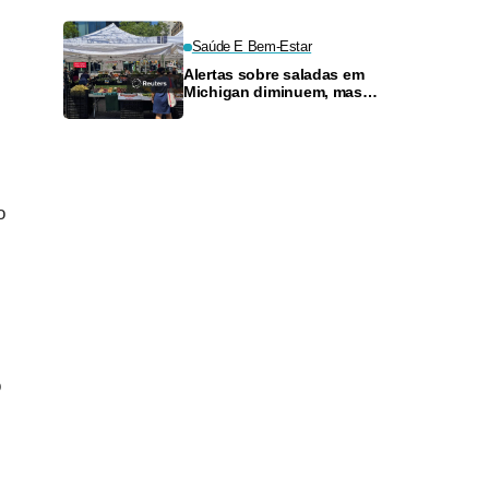
Saúde E Bem-Estar
Alertas sobre saladas em
Michigan diminuem, mas
ciclosporíase mantém
consumidores e supermercados
preocupados
o
o