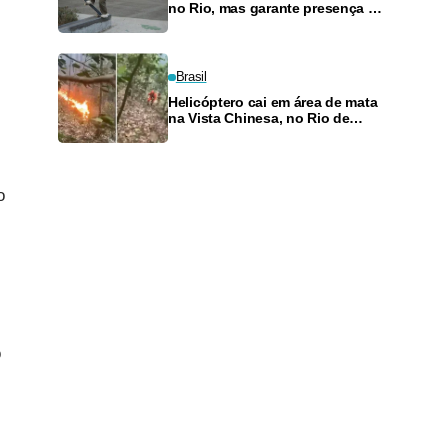
no Rio, mas garante presença no
SLS Takeover
Brasil
Helicóptero cai em área de mata
na Vista Chinesa, no Rio de
Janeiro
o
o