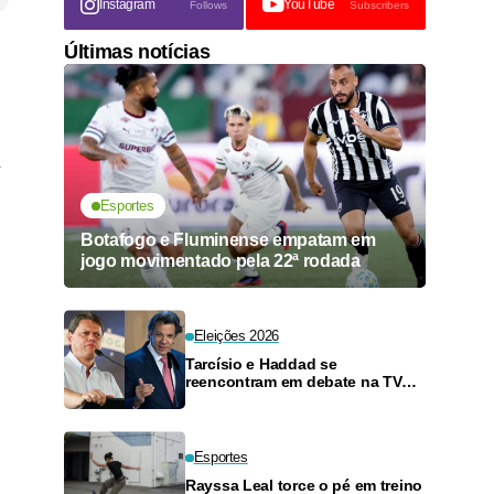
Instagram
YouTube
Follows
Subscribers
Últimas notícias
Esportes
Botafogo e Fluminense empatam em
jogo movimentado pela 22ª rodada
Eleições 2026
Tarcísio e Haddad se
reencontram em debate na TV
neste domingo
Esportes
Rayssa Leal torce o pé em treino