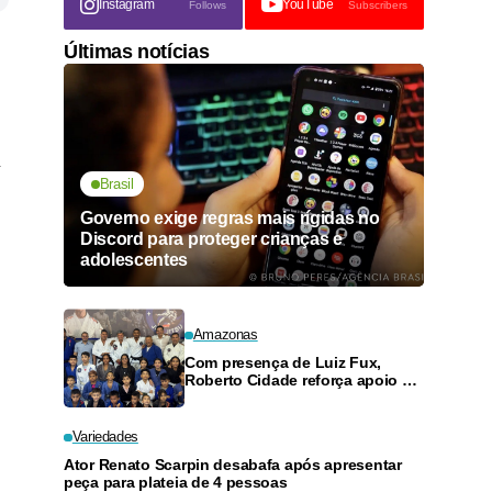
Instagram
YouTube
Follows
Subscribers
Últimas notícias
Brasil
Governo exige regras mais rígidas no
Discord para proteger crianças e
adolescentes
Amazonas
Com presença de Luiz Fux,
Roberto Cidade reforça apoio a
projeto social de jiu-jitsu no
Ouro Verde
Variedades
Ator Renato Scarpin desabafa após apresentar
peça para plateia de 4 pessoas