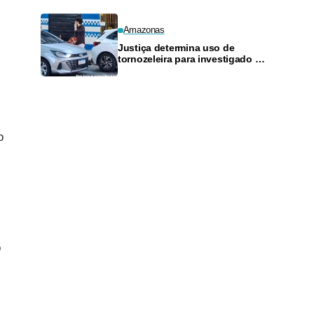
Amazonas
Justiça determina uso de
tornozeleira para investigado por
perseguir estudante em Manaus
o
o