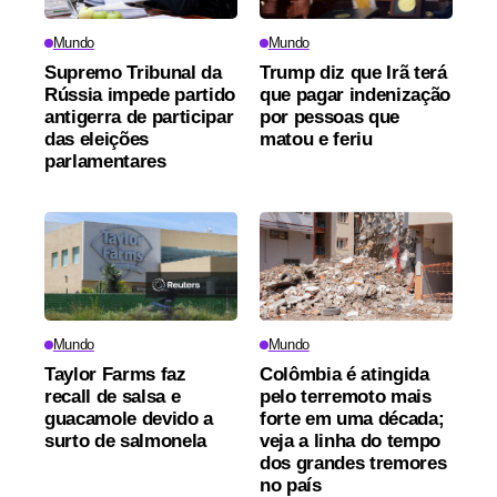
Mundo
Mundo
Supremo Tribunal da
Trump diz que Irã terá
Rússia impede partido
que pagar indenização
antigerra de participar
por pessoas que
das eleições
matou e feriu
parlamentares
Mundo
Mundo
Taylor Farms faz
Colômbia é atingida
recall de salsa e
pelo terremoto mais
guacamole devido a
forte em uma década;
surto de salmonela
veja a linha do tempo
dos grandes tremores
no país