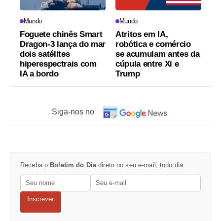
Mundo
Mundo
Foguete chinês Smart
Atritos em IA,
Dragon-3 lança do mar
robótica e comércio
dois satélites
se acumulam antes da
hiperespectrais com
cúpula entre Xi e
IA a bordo
Trump
Siga-nos no
Receba o
Boletim do Dia
direto no seu e-mail, todo dia.
Inscrever