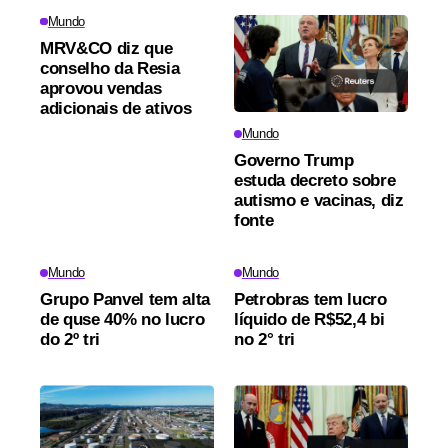
Mundo
MRV&CO diz que
conselho da Resia
aprovou vendas
adicionais de ativos
Mundo
Governo Trump
estuda decreto sobre
autismo e vacinas, diz
fonte
Mundo
Mundo
Grupo Panvel tem alta
Petrobras tem lucro
de quse 40% no lucro
líquido de R$52,4 bi
do 2º tri
no 2° tri