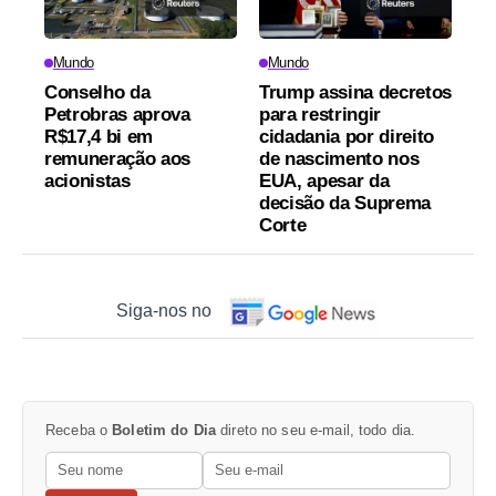
Mundo
Mundo
Conselho da
Trump assina decretos
Petrobras aprova
para restringir
R$17,4 bi em
cidadania por direito
remuneração aos
de nascimento nos
acionistas
EUA, apesar da
decisão da Suprema
Corte
Siga-nos no
Receba o
Boletim do Dia
direto no seu e-mail, todo dia.