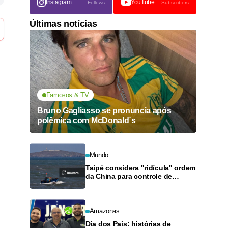
Instagram
YouTube
Follows
Subscribers
Últimas notícias
Famosos & TV
Bruno Gagliasso se pronuncia após
polêmica com McDonald´s
Mundo
Taipé considera "ridícula" ordem
da China para controle de
tráfego no Estreito de Taiwan
durante tufão
Amazonas
Dia dos Pais: histórias de