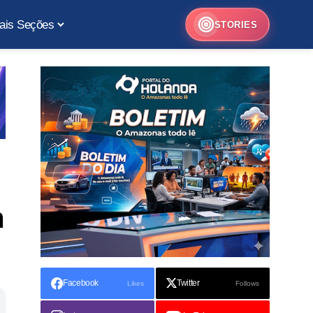
ais Seções
STORIES
m
l
Facebook
Twitter
Likes
Follows