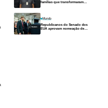
famílias que transformaram
cumplicidade em sociedade
empresarial
Mundo
Republicanos do Senado dos
a
EUA aprovam nomeação de
Todd Blanche como procurador-
geral por margem estreita
a