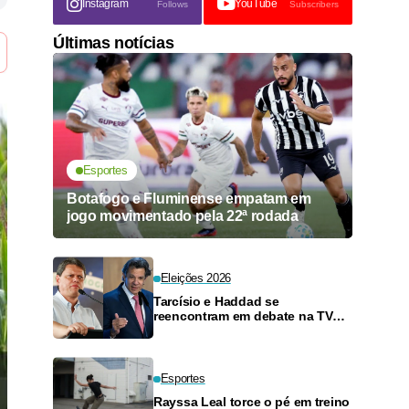
Instagram
YouTube
Follows
Subscribers
Últimas notícias
Esportes
Botafogo e Fluminense empatam em
jogo movimentado pela 22ª rodada
Eleições 2026
Tarcísio e Haddad se
reencontram em debate na TV
neste domingo
Esportes
Rayssa Leal torce o pé em treino