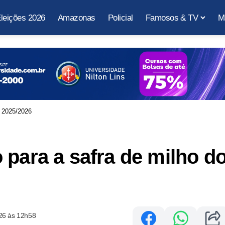
leições 2026
Amazonas
Policial
Famosos & TV
M
l 2025/2026
 para a safra de milho d
26 às 12h58