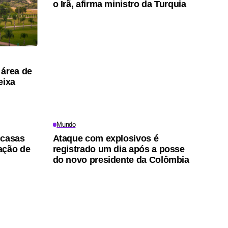
o Irã, afirma ministro da Turquia
 área de
eixa
Mundo
i casas
Ataque com explosivos é
ação de
registrado um dia após a posse
do novo presidente da Colômbia