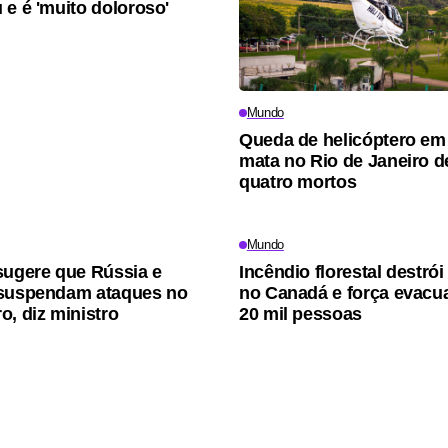
 e é 'muito doloroso'
Mundo
Queda de helicóptero em
mata no Rio de Janeiro d
quatro mortos
Mundo
sugere que Rússia e
Incêndio florestal destró
 suspendam ataques no
no Canadá e força evacu
o, diz ministro
20 mil pessoas