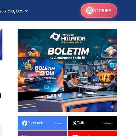
ais Seções
STORIES
o
Facebook
Twitter
Likes
Follows