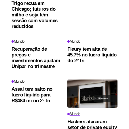
Trigo recua em
Chicago; futuros do
milho e soja têm
sessão com volumes
reduzidos
Mundo
Mundo
Recuperação de
Fleury tem alta de
preços e
45,7% no lucro líquido
investimentos ajudam
do 2º tri
Unipar no trimestre
Mundo
Assaí tem salto no
lucro líquido para
R$484 mi no 2º tri
Mundo
Hackers atacaram
setor de private equity