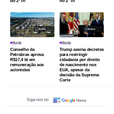
do 2º tri
no 2° tri
Mundo
Mundo
Conselho da
Trump assina decretos
Petrobras aprova
para restringir
R$17,4 bi em
cidadania por direito
remuneração aos
de nascimento nos
acionistas
EUA, apesar da
decisão da Suprema
Corte
Siga-nos no