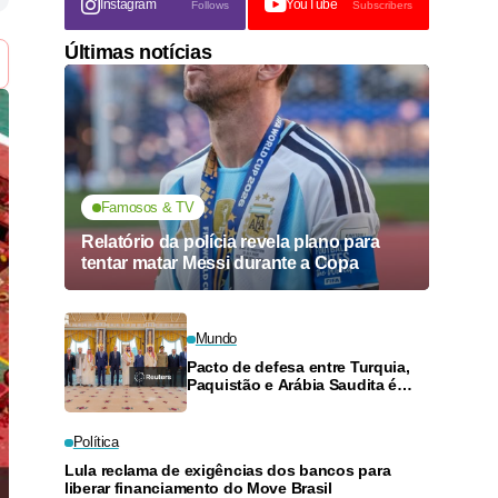
Instagram
YouTube
Follows
Subscribers
Últimas notícias
Famosos & TV
Relatório da polícia revela plano para
tentar matar Messi durante a Copa
Mundo
Pacto de defesa entre Turquia,
Paquistão e Arábia Saudita é
tecnicamente igual a artigo da
Otan, diz ministro
Política
Lula reclama de exigências dos bancos para
liberar financiamento do Move Brasil