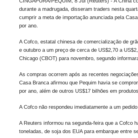
CINGAPURA/PEQUIM, 8 Jul (Reuters) - A China co
durante a madrugada, disseram traders nesta quart
cumprir a meta de importação anunciada pela Casa
por ano.
A Cofco, estatal chinesa de comercialização de 
e outubro a um preço de cerca de US$2,70 a US$2,8
Chicago (CBOT) para novembro, segundo informaram
As compras ocorrem após as recentes negociações 
Casa Branca afirmou que Pequim havia se comprom
por ano, além de outros US$17 bilhões em produtos
A Cofco não respondeu imediatamente a um pedido
A Reuters informou na segunda-feira que a Cofco h
toneladas, de soja dos EUA para embarque entre se