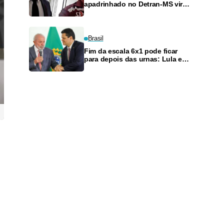
apadrinhado no Detran-MS vira
réu de novo — e é achado
fazendo frete
Brasil
Fim da escala 6x1 pode ficar
para depois das urnas: Lula e
Alcolumbre discutem adiamento