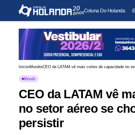
Coluna Do Holanda
E
Início
Mundo
CEO da LATAM vê mais cortes de capacidade no seto
Mundo
CEO da LATAM vê mai
no setor aéreo se ch
persistir