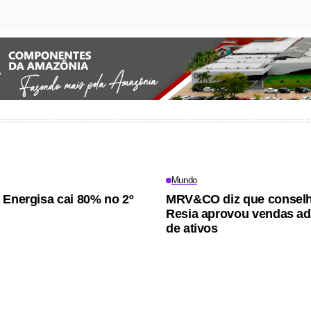
Mundo
 Energisa cai 80% no 2º
MRV&CO diz que consel
Resia aprovou vendas ad
de ativos