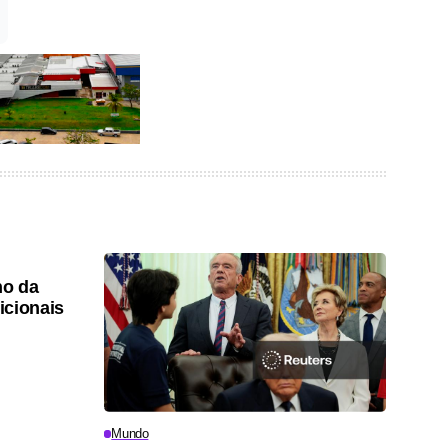
ho da
icionais
Mundo