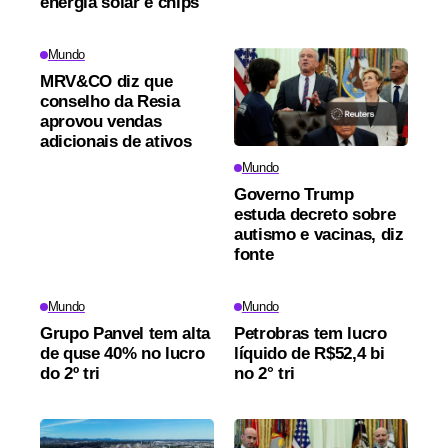
energia solar e chips
Mundo
MRV&CO diz que
conselho da Resia
aprovou vendas
adicionais de ativos
Mundo
Governo Trump
estuda decreto sobre
autismo e vacinas, diz
fonte
Mundo
Mundo
Grupo Panvel tem alta
Petrobras tem lucro
de quse 40% no lucro
líquido de R$52,4 bi
do 2º tri
no 2° tri