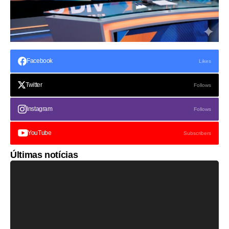
Facebook
Likes
Twitter
Follows
Instagram
Follows
YouTube
Subscribers
Últimas notícias