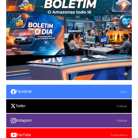
Facebook
Likes
Twitter
Follows
Instagram
Follows
YouTube
Subscribers