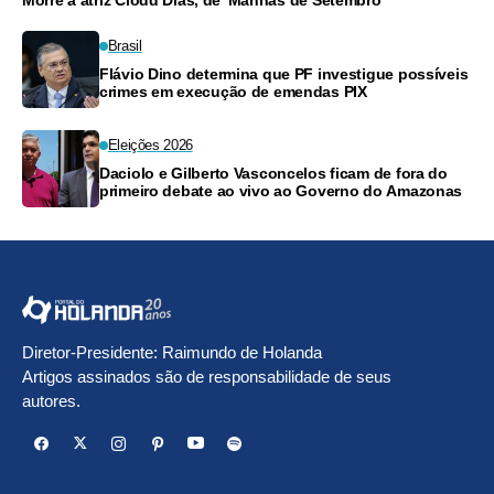
Morre a atriz Clodd Dias, de 'Manhãs de Setembro'
Brasil
Flávio Dino determina que PF investigue possíveis
crimes em execução de emendas PIX
Eleições 2026
Daciolo e Gilberto Vasconcelos ficam de fora do
primeiro debate ao vivo ao Governo do Amazonas
Diretor-Presidente: Raimundo de Holanda
Artigos assinados são de responsabilidade de seus
autores.