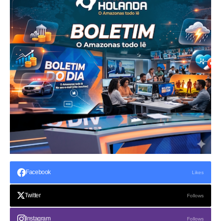
Facebook
Likes
Twitter
Follows
Instagram
Follows