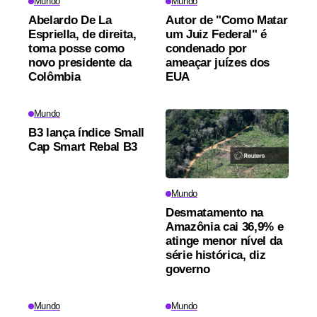
Mundo
Mundo
Abelardo De La
Autor de "Como Matar
Espriella, de direita,
um Juiz Federal" é
toma posse como
condenado por
novo presidente da
ameaçar juízes dos
Colômbia
EUA
Mundo
B3 lança índice Small
Cap Smart Rebal B3
Mundo
Desmatamento na
Amazônia cai 36,9% e
atinge menor nível da
série histórica, diz
governo
Mundo
Mundo