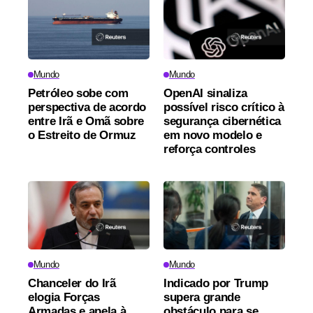
Mundo
Mundo
Petróleo sobe com
OpenAI sinaliza
perspectiva de acordo
possível risco crítico à
entre Irã e Omã sobre
segurança cibernética
o Estreito de Ormuz
em novo modelo e
reforça controles
Mundo
Mundo
Chanceler do Irã
Indicado por Trump
elogia Forças
supera grande
Armadas e apela à
obstáculo para se