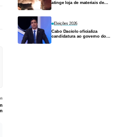
atinge loja de materiais de
construção no Monte das
Oliveiras
Eleições 2026
Cabo Daciolo oficializa
candidatura ao governo do
Amazonas pelo Mobiliza
ma
em
ém