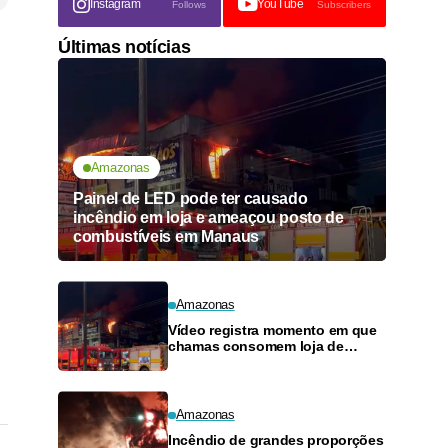
Instagram
YouTube
Follows
Subscribers
Últimas notícias
Amazonas
Painel de LED pode ter causado
incêndio em loja e ameaçou posto de
combustíveis em Manaus
Amazonas
Vídeo registra momento em que
chamas consomem loja de
materiais de construção no
Monte das Oliveiras
Amazonas
Incêndio de grandes proporções