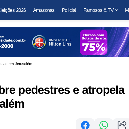
leições 2026
Amazonas
Policial
Famosos & TV
M
ssoas em Jerusalém
re pedestres e atropela
salém