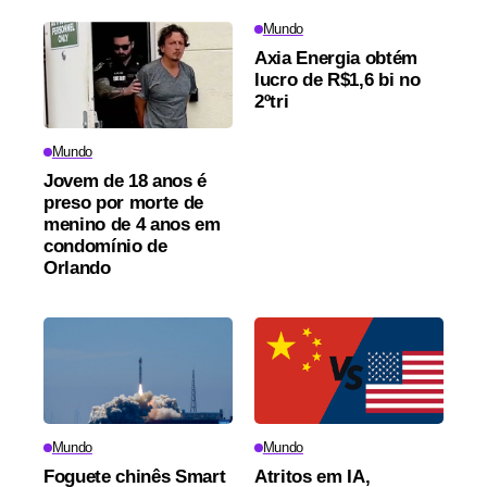
Mundo
Axia Energia obtém
lucro de R$1,6 bi no
2ºtri
Mundo
Jovem de 18 anos é
preso por morte de
menino de 4 anos em
condomínio de
Orlando
Mundo
Mundo
Foguete chinês Smart
Atritos em IA,