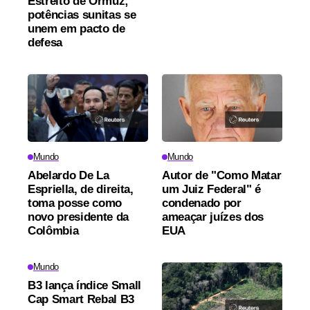
Estreito de Ormuz;
potências sunitas se
unem em pacto de
defesa
Mundo
Mundo
Abelardo De La
Autor de "Como Matar
Espriella, de direita,
um Juiz Federal" é
toma posse como
condenado por
novo presidente da
ameaçar juízes dos
Colômbia
EUA
Mundo
B3 lança índice Small
Cap Smart Rebal B3