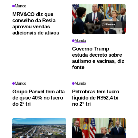
Mundo
MRV&CO diz que
conselho da Resia
aprovou vendas
adicionais de ativos
Mundo
Governo Trump
estuda decreto sobre
autismo e vacinas, diz
fonte
Mundo
Mundo
Grupo Panvel tem alta
Petrobras tem lucro
de quse 40% no lucro
líquido de R$52,4 bi
do 2º tri
no 2° tri