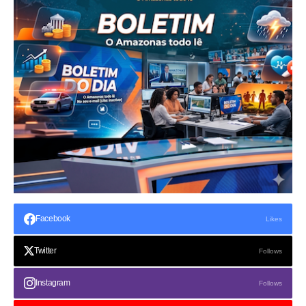
Facebook
Likes
Twitter
Follows
Instagram
Follows