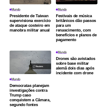
Mundo
Mundo
Presidente de Taiwan
Festivais de música
supervisiona exercício
britânicos dão passos
de ataque costeiro em
para um
manobra militar anual
renascimento, com
benefícios e planos de
pagamento
Mundo
Drones são avistados
sobre base militar
alemã dois dias após
incidente com drone
Mundo
Democratas planejam
investigações contra
Trump caso
conquistem a Câmara,
segundo fontes