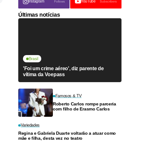
Instagram
YouTube
Follows
Subscribers
Últimas notícias
Brasil
'Foi um crime aéreo', diz parente de
vítima da Voepass
Famosos & TV
Roberto Carlos rompe parceria
com filho de Erasmo Carlos
Variedades
Regina e Gabriela Duarte voltarão a atuar como
mãe e filha, desta vez no teatro