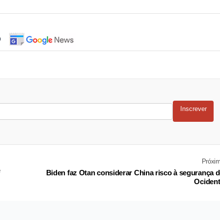
o
Inscrever
Próxi
e
Biden faz Otan considerar China risco à segurança 
Ociden