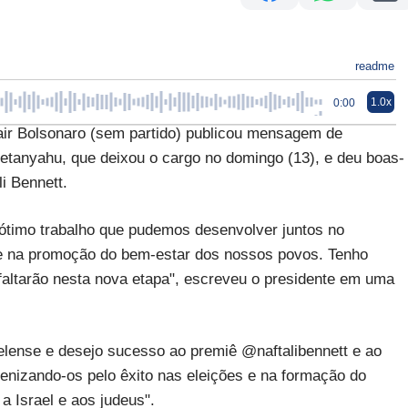
readme
1.0x
0:00
 Bolsonaro (sem partido) publicou mensagem de
etanyahu, que deixou o cargo no domingo (13), e deu boas-
i Bennett.
ótimo trabalho que pudemos desenvolver juntos no
s e na promoção do bem-estar dos nossos povos. Tenho
 faltarão nesta nova etapa", escreveu o presidente em uma
lense e desejo sucesso ao premiê @naftalibennett e ao
benizando-os pelo êxito nas eleições e na formação do
a Israel e aos judeus".