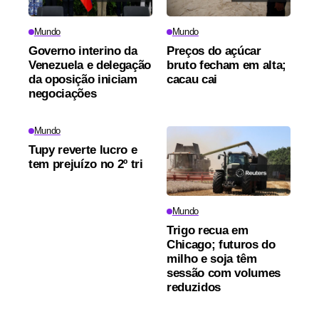
Mundo
Mundo
Governo interino da
Preços do açúcar
Venezuela e delegação
bruto fecham em alta;
da oposição iniciam
cacau cai
negociações
Mundo
Tupy reverte lucro e
tem prejuízo no 2º tri
Mundo
Trigo recua em
Chicago; futuros do
milho e soja têm
sessão com volumes
reduzidos