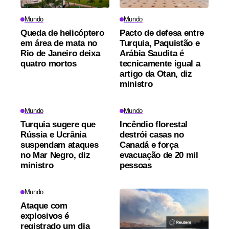
Mundo
Mundo
Queda de helicóptero
Pacto de defesa entre
em área de mata no
Turquia, Paquistão e
Rio de Janeiro deixa
Arábia Saudita é
quatro mortos
tecnicamente igual a
artigo da Otan, diz
ministro
Mundo
Mundo
Turquia sugere que
Incêndio florestal
Rússia e Ucrânia
destrói casas no
suspendam ataques
Canadá e força
no Mar Negro, diz
evacuação de 20 mil
ministro
pessoas
Mundo
Ataque com
explosivos é
registrado um dia