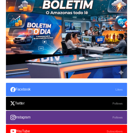
Facebook
Likes
Twitter
Follows
Instagram
Follows
YouTube
Subscribers