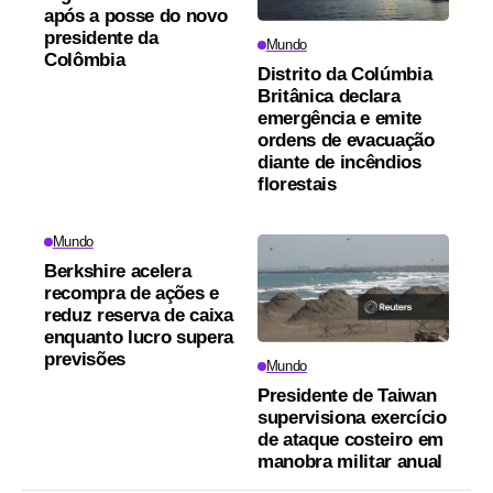
após a posse do novo
presidente da
Mundo
Colômbia
Distrito da Colúmbia
Britânica declara
emergência e emite
ordens de evacuação
diante de incêndios
florestais
Mundo
Berkshire acelera
recompra de ações e
reduz reserva de caixa
enquanto lucro supera
previsões
Mundo
Presidente de Taiwan
supervisiona exercício
de ataque costeiro em
manobra militar anual