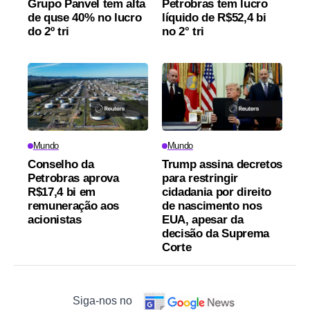
Grupo Panvel tem alta
Petrobras tem lucro
de quse 40% no lucro
líquido de R$52,4 bi
do 2º tri
no 2° tri
Mundo
Mundo
Conselho da
Trump assina decretos
Petrobras aprova
para restringir
R$17,4 bi em
cidadania por direito
remuneração aos
de nascimento nos
acionistas
EUA, apesar da
decisão da Suprema
Corte
Siga-nos no