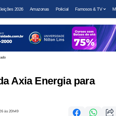
leições 2026
Amazonas
Policial
Famosos & TV
M
cado
a Axia Energia para
26 às 20h49