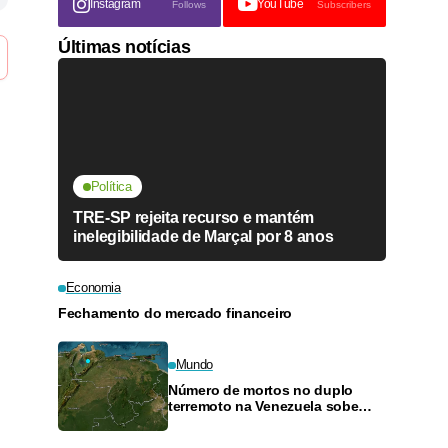
Instagram
YouTube
Follows
Subscribers
Últimas notícias
Política
TRE-SP rejeita recurso e mantém
inelegibilidade de Marçal por 8 anos
Economia
Fechamento do mercado financeiro
Mundo
Número de mortos no duplo
terremoto na Venezuela sobe
para 6.125, informa governo