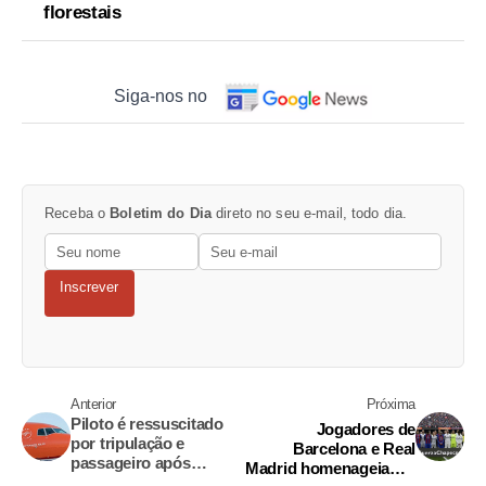
florestais
Siga-nos no
Receba o
Boletim do Dia
direto no seu e-mail, todo dia.
Inscrever
Anterior
Próxima
Piloto é ressuscitado
Jogadores de
por tripulação e
Barcelona e Real
passageiro após
Madrid homenageiam a
ataque cardíaco