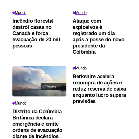
Mundo
Mundo
Incêndio florestal
Ataque com
destrói casas no
explosivos é
Canadá e força
registrado um dia
evacuação de 20 mil
após a posse do novo
pessoas
presidente da
Colômbia
Mundo
Berkshire acelera
recompra de ações e
reduz reserva de caixa
enquanto lucro supera
previsões
Mundo
Distrito da Colúmbia
Britânica declara
emergência e emite
ordens de evacuação
diante de incêndios