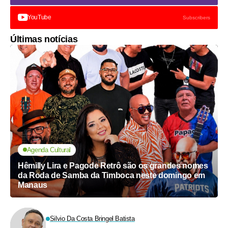
YouTube
Subscribers
Últimas notícias
Agenda Cultural
Hêmilly Lira e Pagode Retrô são os grandes nomes
da Roda de Samba da Timboca neste domingo em
Manaus
Silvio Da Costa Bringel Batista