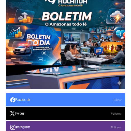
Facebook
Likes
Twitter
Follows
Instagram
Follows