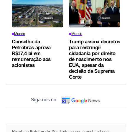
Mundo
Mundo
Conselho da
Trump assina decretos
Petrobras aprova
para restringir
R$17,4 bi em
cidadania por direito
remuneração aos
de nascimento nos
acionistas
EUA, apesar da
decisão da Suprema
Corte
Siga-nos no
Receba o
Boletim do Dia
direto no seu e-mail, todo dia.