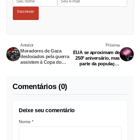
Inscrever
Anterior
Próxima
Moradores de Gaza
EUA se aproximam de
deslocados pela guerra
250º aniversário, mas
assistem à Copa do
parte da população
Mundo em meio às
duvida que país dure
ruínas
mais 250 anos, diz
pesquisa Reuters/Ipsos
Comentários (0)
Deixe seu comentário
Nome *