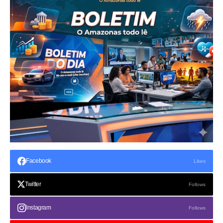
Facebook
Likes
Twitter
Follows
Instagram
Follows